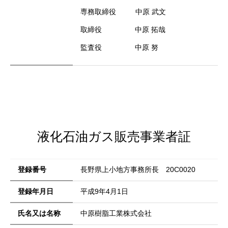
専務取締役
中原 武文
取締役
中原 拓哉
監査役
中原 努
液化石油ガス販売事業者証
登録番号
長野県上小地方事務所長 20C0020
登録年月日
平成9年4月1日
氏名又は名称
中原樹脂工業株式会社